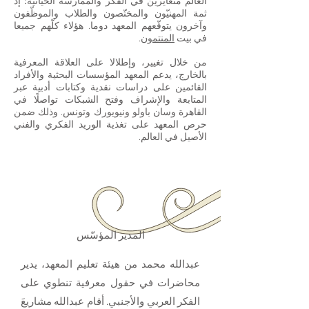
العالم متغايرين في الفكر والممارسة الحياتية؛ إذ
ثمة المهنيّون والمختّصون والطلاب والموظّفون
وآخرون يتوقّعهم المعهد دوما. هؤلاء كلّهم جميعا
في بيت
المنتمون
.
من خلال تغيير، وإطلالا على العلاقة المعرفية
بالخارج، يدعم المعهد المؤسسات البحثية والأفراد
القائمين على دراسات نقدية وكتابات أدبية عبر
المتابعة والإشراف وفتح الشبكات تواصلًا في
القاهرة وسان باولو ونيويورك وتونس. وذلك ضمن
حرص المعهد على تغذية الوريد الفكري والفني
الأصيل في العالم.
المدير المؤسّس
عبدالله محمد من هيئة تعليم المعهد، يدير
محاضرات في حقول معرفية تنطوي على
الفكر العربي والأجنبي. أقام عبدالله مشاريعَ