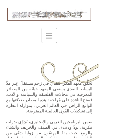
تخلَّق معهد الفكر النقدي في رَحم مستقلّ. عِبر مدِّ
البساط النقدي يستقي المعهد حياتَه من المصادر
المعرفية في مجالات الفلسفة والسياسة والأدب.
فيفتح النافذة على مُراجعة هذه المصادر بعلاقتها مع
الواقع الراهن في العالم العربي، بموازاة النظرة
إلى تشكيلات القُوى العالمية المفترضة.
ضمن البرنامجين العربي والإنجليزي، تُرَوَّى ندوات
فكرية، بودّ ودفء، في الصيف والخريف والشتاء
والربيع. حيث يفِدُ المهتمّون من زوايا شتّى من