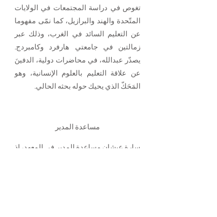
تغوص في دراسة المجتمعات في الولايات
المتّحدة والهند والبرازيل، كما نمّى مفهوما
عن التعليم السائد في الغرب، وذلك عبر
زمالتين في جامعتي هارفرد وكامبردج.
يصدّر عبدالله، في محاضرات دولية، الدفينَ
عن علاقة التعليم بالعلوم الإنسانية، وهو
المَحَكّ الذي يحيك حوله بحثه الحالي.
مساعدة المدير
سارة عيشان مساعدة المدير في المعهد، إذ
ترعى المكتبة كما تنظِّم سيرورة البرامج
باللغتين العربية والإنجليزية. في ظلّ
دراستها علم الإنسان وتعالقه مع العلوم
السياسية في جامعة هارفرد والجامعة
الامريكية في بيروت، تصبُّ بحثها على